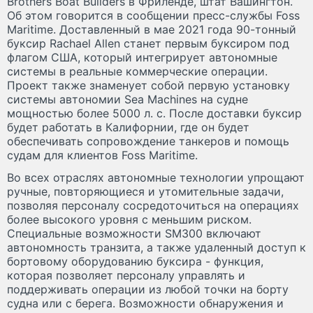
Brothers Boat Builders в Фриленде, штат Вашингтон.
Об этом говорится в сообщении пресс-службы Foss
Maritime. Доставленный в мае 2021 года 90-тонный
буксир Rachael Allen станет первым буксиром под
флагом США, который интегрирует автономные
системы в реальные коммерческие операции.
Проект также знаменует собой первую установку
системы автономии Sea Machines на судне
мощностью более 5000 л. с. После доставки буксир
будет работать в Калифорнии, где он будет
обеспечивать сопровождение танкеров и помощь
судам для клиентов Foss Maritime.
Во всех отраслях автономные технологии упрощают
ручные, повторяющиеся и утомительные задачи,
позволяя персоналу сосредоточиться на операциях
более высокого уровня с меньшим риском.
Специальные возможности SM300 включают
автономность транзита, а также удаленный доступ к
бортовому оборудованию буксира - функция,
которая позволяет персоналу управлять и
поддерживать операции из любой точки на борту
судна или с берега. Возможности обнаружения и