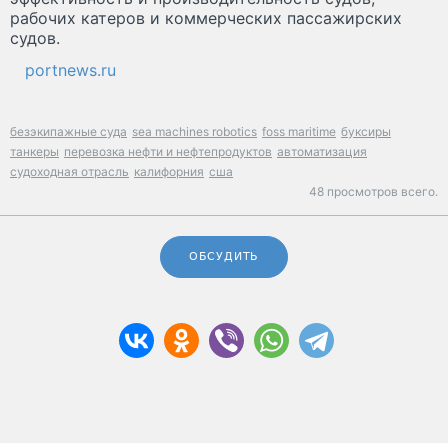
рабочих катеров и коммерческих пассажирских
судов.
portnews.ru
безэкипажные суда
sea machines robotics
foss maritime
буксиры
танкеры
перевозка нефти и нефтепродуктов
автоматизация
судоходная отрасль
калифорния
сша
48 просмотров всего.
ОБСУДИТЬ