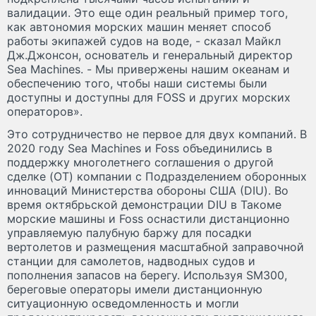
валидации. Это еще один реальный пример того,
как автономия морских машин меняет способ
работы экипажей судов на воде, - сказал Майкл
Дж.Джонсон, основатель и генеральный директор
Sea Machines. - Мы привержены нашим океанам и
обеспечению того, чтобы наши системы были
доступны и доступны для FOSS и других морских
операторов».
Это сотрудничество не первое для двух компаний. В
2020 году Sea Machines и Foss объединились в
поддержку многолетнего соглашения о другой
сделке (OT) компании с Подразделением оборонных
инноваций Министерства обороны США (DIU). Во
время октябрьской демонстрации DIU в Такоме
морские машины и Foss оснастили дистанционно
управляемую палубную баржу для посадки
вертолетов и размещения масштабной заправочной
станции для самолетов, надводных судов и
пополнения запасов на берегу. Используя SM300,
береговые операторы имели дистанционную
ситуационную осведомленность и могли