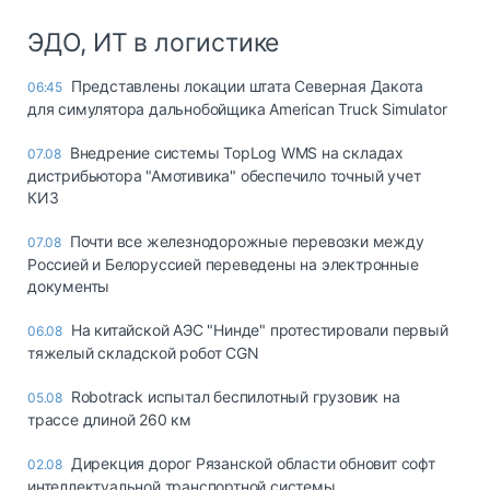
ЭДО, ИТ в логистике
Представлены локации штата Северная Дакота
06:45
для симулятора дальнобойщика American Truck Simulator
Внедрение системы TopLog WMS на складах
07.08
дистрибьютора "Амотивика" обеспечило точный учет
КИЗ
Почти все железнодорожные перевозки между
07.08
Россией и Белоруссией переведены на электронные
документы
На китайской АЭС "Нинде" протестировали первый
06.08
тяжелый складской робот CGN
Robotrack испытал беспилотный грузовик на
05.08
трассе длиной 260 км
Дирекция дорог Рязанской области обновит софт
02.08
интеллектуальной транспортной системы