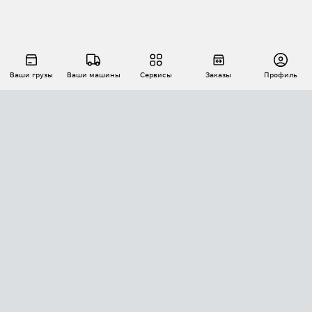
Ваши грузы
Ваши машины
Сервисы
Заказы
Профиль
АВТОМАТИЗАЦИЯ ПЕРЕВОЗОК
Площадки
Заказы
Торги
Тендеры
АТИ-Доки
GPS-мониторинг
АТИ Мессенджер
Цепочки грузов
API ATI.SU
ПОЛЕЗНОЕ
Расчет расстояний
БЕЗОПАСНОСТЬ
Академия ATI.SU
ATI.SU о безопасности
Звезды ATI.SU на вашем сайте
КОНТАКТЫ И ТАРИФЫ