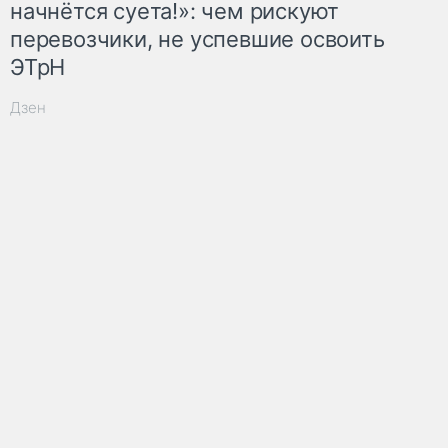
начнётся суета!»: чем рискуют
перевозчики, не успевшие освоить
ЭТрН
Дзен