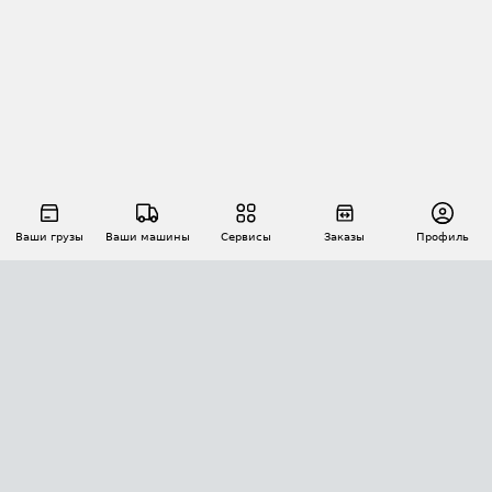
Ваши грузы
Ваши машины
Сервисы
Заказы
Профиль
АВТОМАТИЗАЦИЯ ПЕРЕВОЗОК
Площадки
Заказы
Торги
Тендеры
АТИ-Доки
GPS-мониторинг
АТИ Мессенджер
Цепочки грузов
API ATI.SU