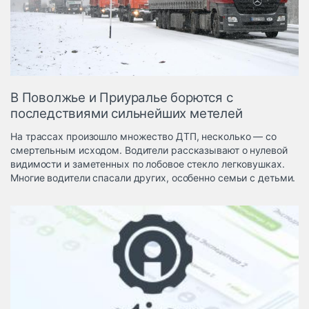
Логистика, грузы
Негабаритные и
опасные грузы
Безопасность и
страхование
В Поволжье и Приуралье борются с
Таможня и ВЭД
последствиями сильнейших метелей
Склады и
На трассах произошло множество ДТП, несколько — со
грузовые
смертельным исходом. Водители рассказывают о нулевой
терминалы
видимости и заметенных по лобовое стекло легковушках.
Коммерческий
Многие водители спасали других, особенно семьи с детьми.
транспорт
Спецтехника
Автосервис,
запчасти, шины
Топливо, масла и
Дзен
автохимия