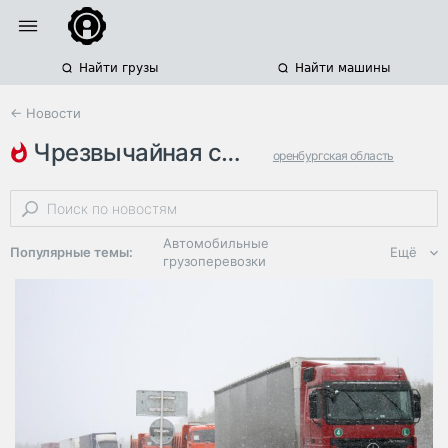
Найти грузы
Найти машины
← Новости
чрезвычайная ситуация
оренбургская область
ограничение движения
паводок
Автомобильные
Популярные темы:
Ещё
грузоперевозки
Региональная
логистика
ЭДО, ИТ в
логистике
Дороги,
инфраструктура