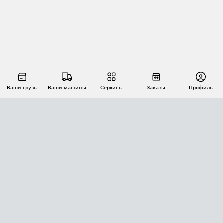
Ваши грузы
Ваши машины
Сервисы
Заказы
Профиль
АВТОМАТИЗАЦИЯ ПЕРЕВОЗОК
Площадки
Заказы
Торги
Тендеры
АТИ-Доки
GPS-мониторинг
АТИ Мессенджер
Цепочки грузов
API ATI.SU
ПОЛЕЗНОЕ
Расчет расстояний