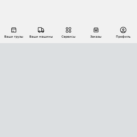
Ваши грузы
Ваши машины
Сервисы
Заказы
Профиль
АВТОМАТИЗАЦИЯ ПЕРЕВОЗОК
Площадки
Заказы
Торги
Тендеры
АТИ-Доки
GPS-мониторинг
АТИ Мессенджер
Цепочки грузов
API ATI.SU
ПОЛЕЗНОЕ
Расчет расстояний
БЕЗОПАСНОСТЬ
Академия ATI.SU
ATI.SU о безопасности
Звезды ATI.SU на вашем сайте