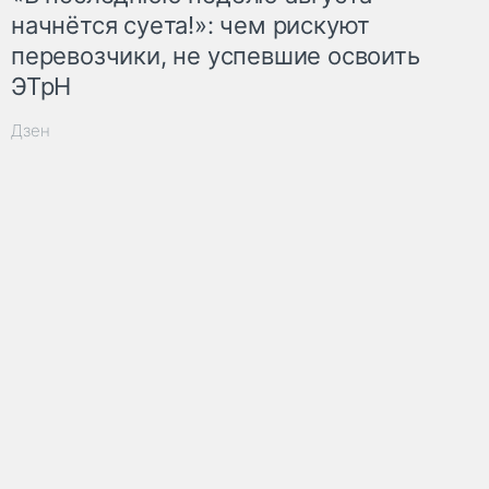
начнётся суета!»: чем рискуют
перевозчики, не успевшие освоить
ЭТрН
Дзен