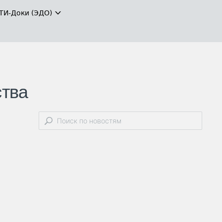
ТИ-Доки (ЭДО)
ства