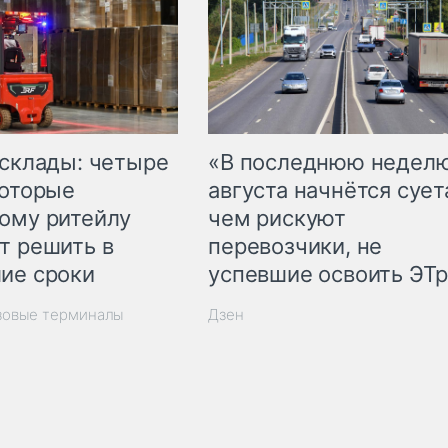
 склады: четыре
«В последнюю недел
которые
августа начнётся суета
ому ритейлу
чем рискуют
т решить в
перевозчики, не
ие сроки
успевшие освоить ЭТ
зовые терминалы
Дзен