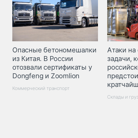
Опасные бетономешалки
Атаки на
из Китая. В России
задачи, 
отозвали сертификаты у
российск
Dongfeng и Zoomlion
предстои
кратчайш
Коммерческий транспорт
Склады и гру