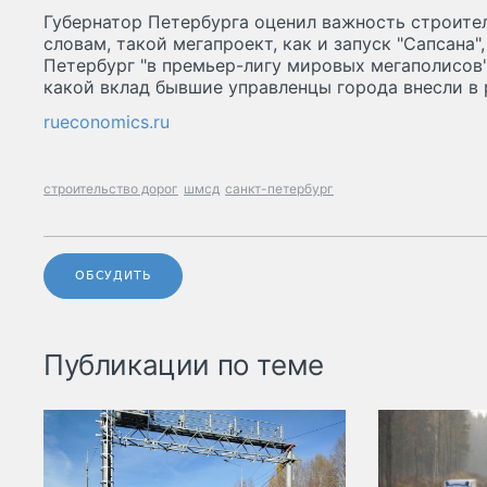
Губернатор Петербурга оценил важность строите
словам, такой мегапроект, как и запуск "Сапсана",
Петербург "в премьер-лигу мировых мегаполисов"
какой вклад бывшие управленцы города внесли в
rueconomics.ru
строительство дорог
шмсд
санкт-петербург
ОБСУДИТЬ
Публикации по теме