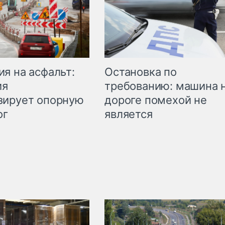
Остановка по
я на асфальт:
требованию: машина 
ия
дороге помехой не
зирует опорную
является
ог