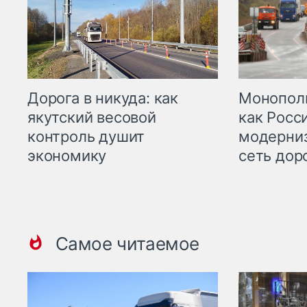
Дорога в никуда: как
Монополи
якутский весовой
как Росс
контроль душит
модерни
экономику
сеть дор
Самое читаемое