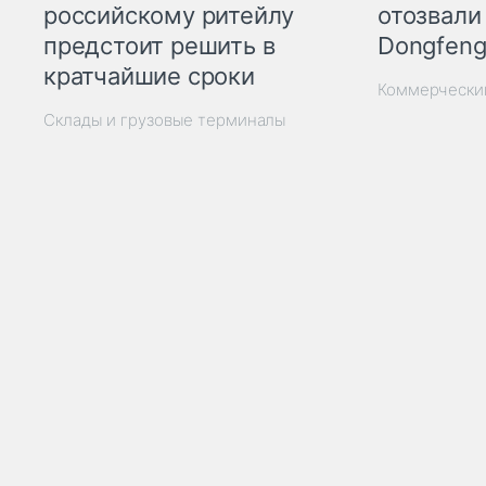
отозвали
российскому ритейлу
Dongfeng
предстоит решить в
кратчайшие сроки
Коммерчески
Склады и грузовые терминалы