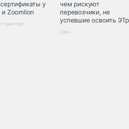
 сертификаты у
чем рискуют
 и Zoomlion
перевозчики, не
успевшие освоить ЭТ
й транспорт
Дзен