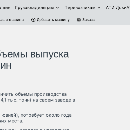
ашин
Грузовладельцам
Перевозчикам
АТИ-Доки
А
Ваши машины
Добавить машину
Заказы
объемы выпуска
шин
личить объемы производства
4,1 тыс. тонн) на своем заводе в
. юаней), потребует около года
чих места.