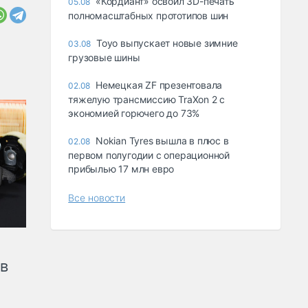
«Кордиант» освоил 3D-печать
05.08
полномасштабных прототипов шин
Toyo выпускает новые зимние
03.08
грузовые шины
Немецкая ZF презентовала
02.08
тяжелую трансмиссию TraXon 2 с
экономией горючего до 73%
Nokian Tyres вышла в плюс в
02.08
первом полугодии с операционной
прибылью 17 млн евро
Все новости
ов