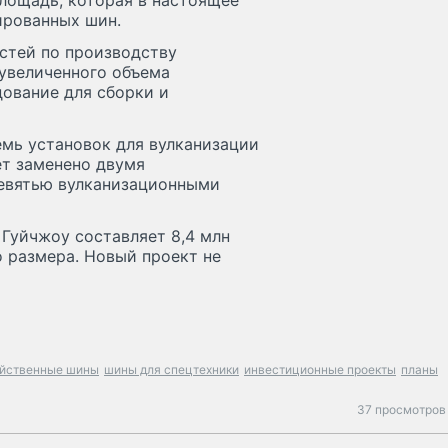
площадь, которая в настоящее
ированных шин.
стей по производству
 увеличенного объема
дование для сборки и
емь установок для вулканизации
ет заменено двумя
евятью вулканизационными
Гуйчжоу составляет 8,4 млн
 размера. Новый проект не
яйственные шины
шины для спецтехники
инвестиционные проекты
планы
37 просмотров 