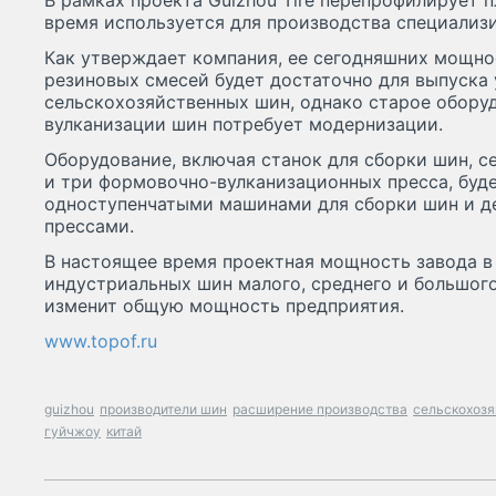
В рамках проекта Guizhou Tire перепрофилирует 
время используется для производства специализ
Как утверждает компания, ее сегодняшних мощно
резиновых смесей будет достаточно для выпуска
сельскохозяйственных шин, однако старое обору
вулканизации шин потребует модернизации.
Оборудование, включая станок для сборки шин, с
и три формовочно-вулканизационных пресса, буд
одноступенчатыми машинами для сборки шин и д
прессами.
В настоящее время проектная мощность завода в 
индустриальных шин малого, среднего и большого
изменит общую мощность предприятия.
www.topof.ru
guizhou
производители шин
расширение производства
сельскохоз
гуйчжоу
китай