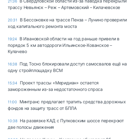
В Свердловской области из-за паводка перекрыли
21:36
трассу Невьянск – Реж – Артемовский – Килачевское
В Бессоновке на трассе Пенза – Лунино проверили
20:31
ход капитального ремонта моста
В Ивановской области на год раньше привели в
19:24
порядок 5 км автодороги Ильинское-Хованское –
Кулачево
Под Тосно блокировали доступ самосвалов ещё на
16:38
одну стройплощадку ВСМ
Проект трассы «Меридиан» остается
15:34
замороженным из-за недостаточного спроса
Минтранс предлагает тратить средства дорожных
11:00
фондов на защиту трасс от БПЛА
На развязке КАД с Пулковским шоссе перекроют
10:38
две полосы движения