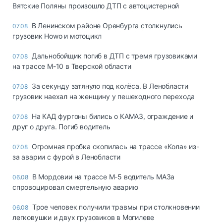
Вятские Поляны произошло ДТП с автоцистерной
В Ленинском районе Оренбурга столкнулись
07.08
грузовик Howo и мотоцикл
Дальнобойщик погиб в ДТП с тремя грузовиками
07.08
на трассе М-10 в Тверской области
За секунду затянуло под колёса. В Ленобласти
07.08
грузовик наехал на женщину у пешеходного перехода
На КАД фургоны бились о КАМАЗ, ограждение и
07.08
друг о друга. Погиб водитель
Огромная пробка скопилась на трассе «Кола» из-
07.08
за аварии с фурой в Ленобласти
В Мордовии на трассе М-5 водитель МАЗа
06.08
спровоцировал смертельную аварию
Трое человек получили травмы при столкновении
06.08
легковушки и двух грузовиков в Могилеве