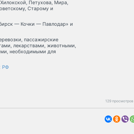
 Хилокской, Петухова, Мира,
Советскому, Старому и
ибирск — Кочки — Павлодар» и
еревозки, пассажирские
тами, лекарствами, животными,
зами, необходимыми для
х РФ
129 просмотров 