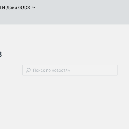
ТИ-Доки (ЭДО)
в