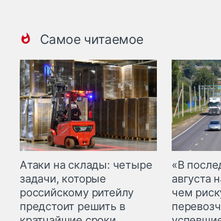
Самое читаемое
Атаки на склады: четыре
«В посл
задачи, которые
августа н
российскому ритейлу
чем рис
предстоит решить в
перевозч
кратчайшие сроки
успевшие