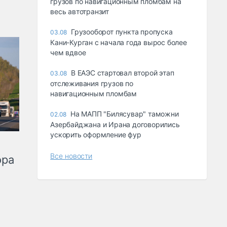
грузов по навигационным пломбам на
весь автотранзит
Грузооборот пункта пропуска
03.08
Кани-Курган с начала года вырос более
чем вдвое
В ЕАЭС стартовал второй этап
03.08
отслеживания грузов по
навигационным пломбам
На МАПП "Билясувар" таможни
02.08
Азербайджана и Ирана договорились
ускорить оформление фур
Все новости
ора