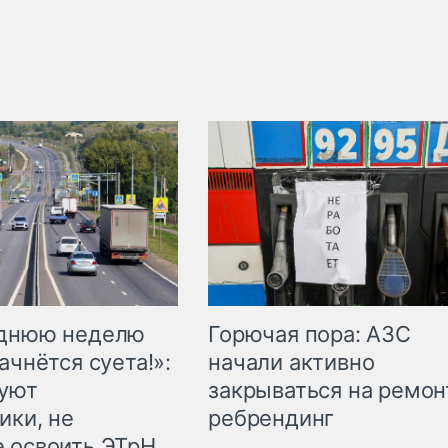
Горючая пора: АЗС
еднюю неделю
начали активно
ачнётся суета!»:
закрываться на ремон
куют
ребрендинг
ики, не
 освоить ЭТрН