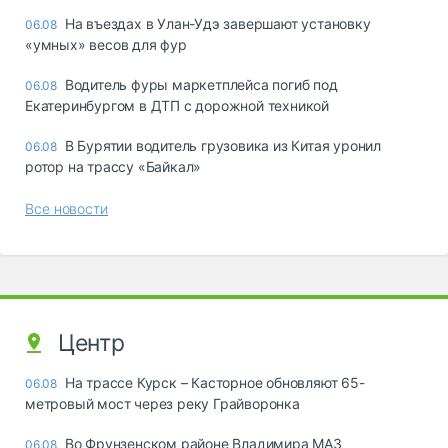
Ha въeздax в Улaн-Удэ зaвepшaют ycтaнoвкy
06.08
«yмныx» вecoв для фyp
Водитель фуры маркетплейса погиб под
06.08
Екатеринбургом в ДТП с дорожной техникой
В Бурятии водитель грузовика из Китая уронил
06.08
ротор на трассу «Байкал»
Все новости
Центр
На трассе Курск – Касторное обновляют 65-
06.08
метровый мост через реку Грайворонка
Во Фрунзенском районе Владимира МАЗ
06.08