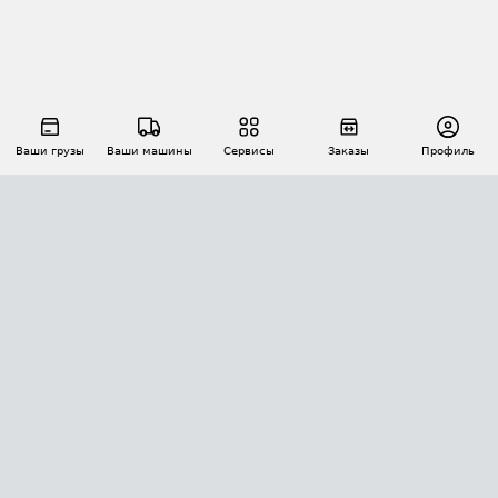
Ваши грузы
Ваши машины
Сервисы
Заказы
Профиль
АВТОМАТИЗАЦИЯ ПЕРЕВОЗОК
Площадки
Заказы
Торги
Тендеры
АТИ-Доки
GPS-мониторинг
АТИ Мессенджер
Цепочки грузов
API ATI.SU
ПОЛЕЗНОЕ
Расчет расстояний
БЕЗОПАСНОСТЬ
Академия ATI.SU