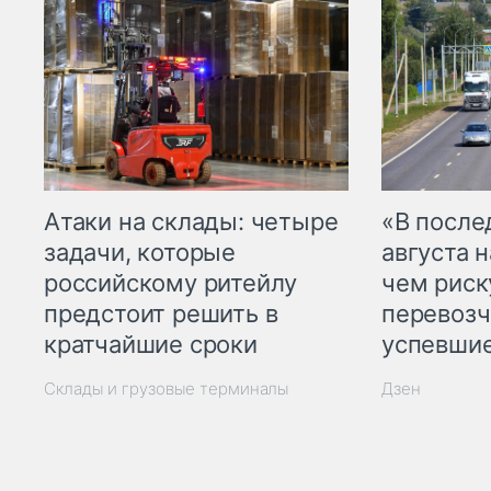
Атаки на склады: четыре
«В посл
задачи, которые
августа н
российскому ритейлу
чем рис
предстоит решить в
перевозч
кратчайшие сроки
успевшие
Склады и грузовые терминалы
Дзен