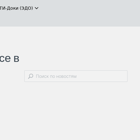
ТИ-Доки (ЭДО)
се в