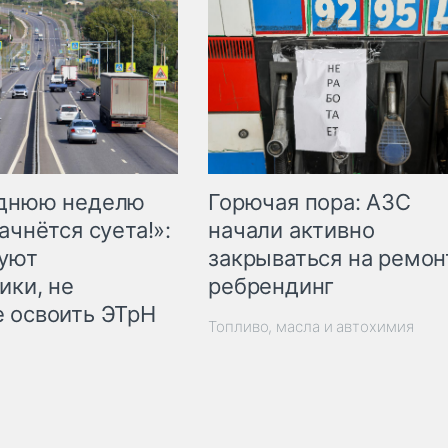
Горючая пора: АЗС
еднюю неделю
начали активно
ачнётся суета!»:
закрываться на ремон
куют
ребрендинг
ики, не
 освоить ЭТрН
Топливо, масла и автохимия