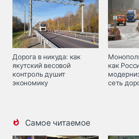
Дорога в никуда: как
Монополи
якутский весовой
как Росс
контроль душит
модерни
экономику
сеть дор
Самое читаемое