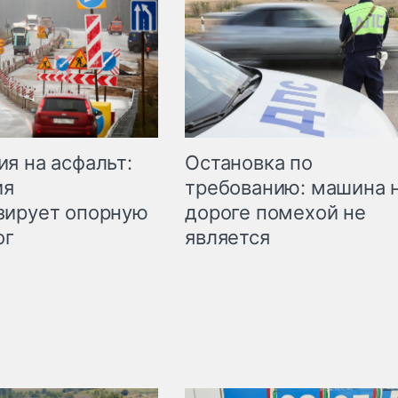
Остановка по
я на асфальт:
требованию: машина 
ия
дороге помехой не
зирует опорную
является
ог