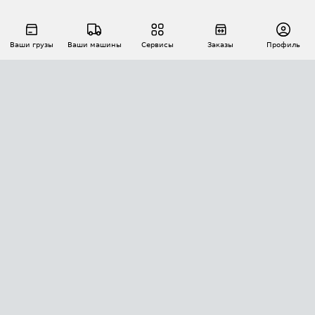
Ваши грузы
Ваши машины
Сервисы
Заказы
Профиль
АВТОМАТИЗАЦИЯ ПЕРЕВОЗОК
Площадки
Заказы
Торги
Тендеры
АТИ-Доки
GPS-мониторинг
АТИ Мессенджер
Цепочки грузов
API ATI.SU
ПОЛЕЗНОЕ
Расчет расстояний
БЕЗОПАСНОСТЬ
Академия ATI.SU
ATI.SU о безопасности
Звезды ATI.SU на вашем сайте
КОНТАКТЫ И ТАРИФЫ
Памятка по проверке контрагентов
Индекс ATI.SU FTL РФ
О системе ATI.SU
Светофор+
Средние ставки
ИНФОРМАЦИЯ