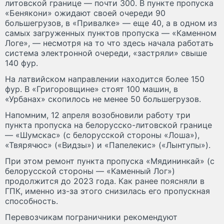
литовской границе — почти 300. В пункте пропуска
«Бенякони» ожидают своей очереди 90
большегрузов, в «Привалке» — еще 40, а в одном из
самых загруженных пунктов пропуска — «Каменном
Логе», — несмотря на то что здесь начала работать
система электронной очереди, «застряли» свыше
140 фур.
На латвийском направлении находится более 150
фур. В «Григоровщине» стоят 100 машин, в
«Урбанах» скопилось не менее 50 большегрузов.
Напомним, 12 апреля возобновили работу три
пункта пропуска на белорусско-литовской границе
— «Шумскас» (с белорусской стороны «Лоша»),
«Твярячюс» («Видзы») и «Папелекис» («Лынтупы»).
При этом ремонт пункта пропуска «Мядининкай» (с
белорусской стороны — «Каменный Лог»)
продолжится до 2023 года. Как ранее поясняли в
ГПК, именно из-за этого снизилась его пропускная
способность.
Перевозчикам пограничники рекомендуют