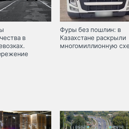
мы
Фуры без пошлин: в
чества в
Казахстане раскрыли
евозках.
многомиллионную сх
ережение