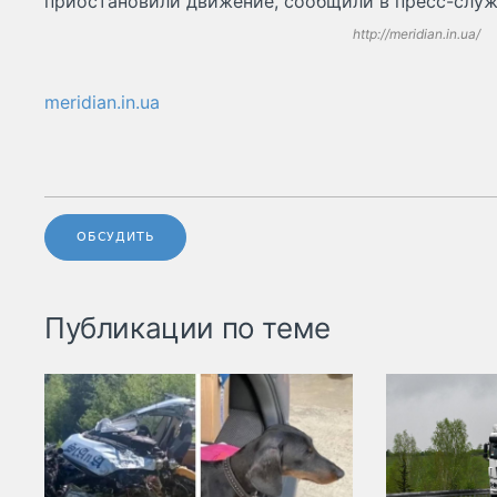
приостановили движение, сообщили в пресс-слу
http://meridian.in.ua/
meridian.in.ua
ОБСУДИТЬ
Публикации по теме