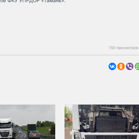
жбе ФКУ УПРДОР «Тамань».
150 просмотров 