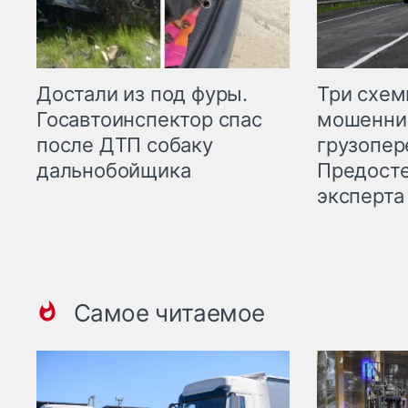
Три схе
Достали из под фуры.
мошенни
Госавтоинспектор спас
грузопер
после ДТП собаку
Предост
дальнобойщика
эксперта
Самое читаемое