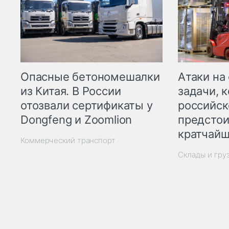
Опасные бетономешалки
Атаки на
из Китая. В России
задачи, 
отозвали сертификаты у
российск
Dongfeng и Zoomlion
предстои
кратчайш
Коммерческий транспорт
Склады и гру