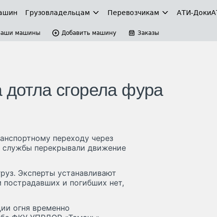
ашин
Грузовладельцам
Перевозчикам
АТИ-Доки
А
Ваши машины
Добавить машину
Заказы
 дотла сгорела фура
ранспортному переходу через
е службы перекрывали движение
груз. Эксперты устанавливают
 пострадавших и погибших нет,
ции огня временно