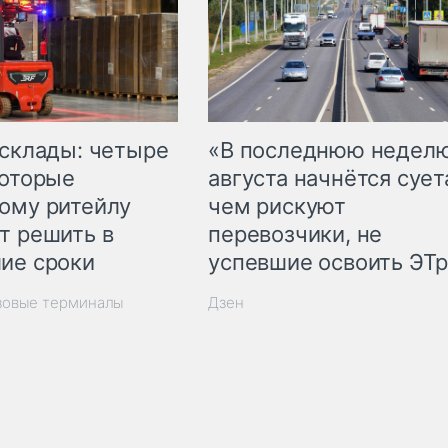
 склады: четыре
«В последнюю недел
которые
августа начнётся суета
ому ритейлу
чем рискуют
т решить в
перевозчики, не
ие сроки
успевшие освоить ЭТ
зовые терминалы
Дзен