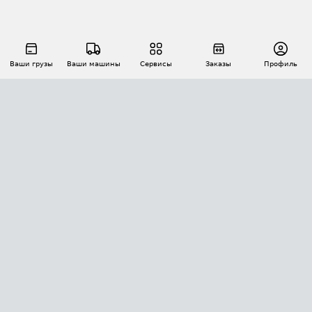
Ваши грузы
Ваши машины
Сервисы
Заказы
Профиль
АВТОМАТИЗАЦИЯ ПЕРЕВОЗОК
Площадки
Заказы
Торги
Тендеры
АТИ-Доки
GPS-мониторинг
АТИ Мессенджер
Цепочки грузов
API ATI.SU
ПОЛЕЗНОЕ
Расчет расстояний
БЕЗОПАСНОСТЬ
Академия ATI.SU
ATI.SU о безопасности
Звезды ATI.SU на вашем сайте
КОНТАКТЫ И ТАРИФЫ
Памятка по проверке контрагентов
Индекс ATI.SU FTL РФ