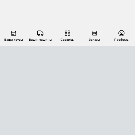
Ваши грузы
Ваши машины
Сервисы
Заказы
Профиль
АВТОМАТИЗАЦИЯ ПЕРЕВОЗОК
Площадки
Заказы
Торги
Тендеры
АТИ-Доки
GPS-мониторинг
АТИ Мессенджер
Цепочки грузов
API ATI.SU
ПОЛЕЗНОЕ
Расчет расстояний
БЕЗОПАСНОСТЬ
Академия ATI.SU
ATI.SU о безопасности