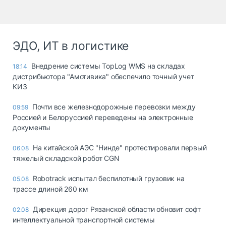
ЭДО, ИТ в логистике
Внедрение системы TopLog WMS на складах
18:14
дистрибьютора "Амотивика" обеспечило точный учет
КИЗ
Почти все железнодорожные перевозки между
09:59
Россией и Белоруссией переведены на электронные
документы
На китайской АЭС "Нинде" протестировали первый
06.08
тяжелый складской робот CGN
Robotrack испытал беспилотный грузовик на
05.08
трассе длиной 260 км
Дирекция дорог Рязанской области обновит софт
02.08
интеллектуальной транспортной системы