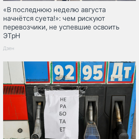
«В последнюю неделю августа
начнётся суета!»: чем рискуют
перевозчики, не успевшие освоить
ЭТрН
Дзен