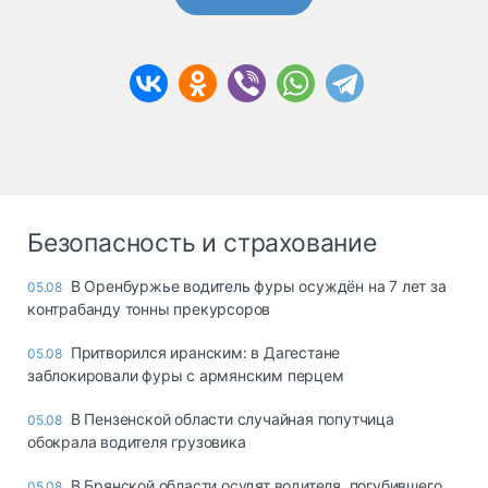
Безопасность и страхование
В Оренбуржье водитель фуры осуждён на 7 лет за
05.08
контрабанду тонны прекурсоров
Притворился иранским: в Дагестане
05.08
заблокировали фуры с армянским перцем
В Пензенской области случайная попутчица
05.08
обокрала водителя грузовика
В Брянской области осудят водителя, погубившего
05.08