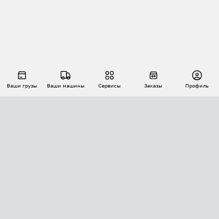
Ваши грузы
Ваши машины
Сервисы
Заказы
Профиль
АВТОМАТИЗАЦИЯ ПЕРЕВОЗОК
Площадки
Заказы
Торги
Тендеры
АТИ-Доки
GPS-мониторинг
АТИ Мессенджер
Цепочки грузов
API ATI.SU
ПОЛЕЗНОЕ
Расчет расстояний