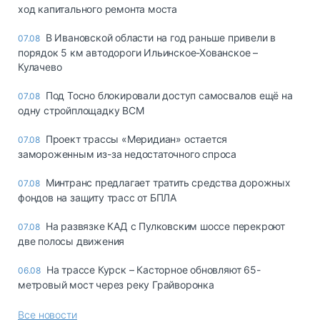
ход капитального ремонта моста
В Ивановской области на год раньше привели в
07.08
порядок 5 км автодороги Ильинское-Хованское –
Кулачево
Под Тосно блокировали доступ самосвалов ещё на
07.08
одну стройплощадку ВСМ
Проект трассы «Меридиан» остается
07.08
замороженным из-за недостаточного спроса
Минтранс предлагает тратить средства дорожных
07.08
фондов на защиту трасс от БПЛА
На развязке КАД с Пулковским шоссе перекроют
07.08
две полосы движения
На трассе Курск – Касторное обновляют 65-
06.08
метровый мост через реку Грайворонка
Все новости