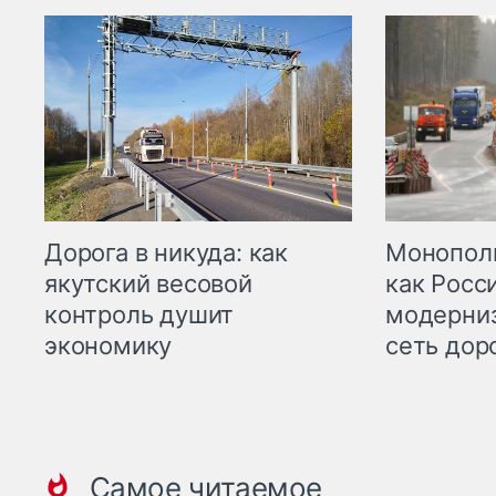
Дорога в никуда: как
Монополи
якутский весовой
как Росс
контроль душит
модерни
экономику
сеть дор
Самое читаемое