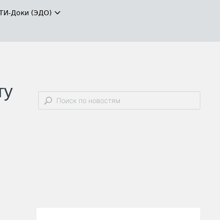
ТИ-Доки (ЭДО)
ту