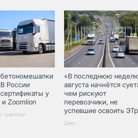
 бетономешалки
«В последнюю недел
 В России
августа начнётся суета
 сертификаты у
чем рискуют
 и Zoomlion
перевозчики, не
успевшие освоить ЭТ
й транспорт
Дзен