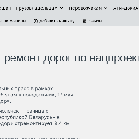
ашин
Грузовладельцам
Перевозчикам
АТИ-Доки
А
Ваши машины
Добавить машину
Заказы
ремонт дорог по нацпроек
льных трасс в рамках
 этом в понедельник, 17 мая,
ор».
моленск - граница с
Республикой Беларусь» в
одор» отремонтирует 9,4 км