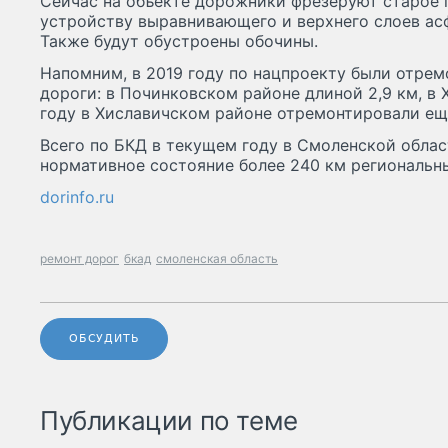
Сейчас на объекте дорожники фрезеруют старое п
устройству выравнивающего и верхнего слоев ас
Также будут обустроены обочины.
Напомним, в 2019 году по нацпроекту были отрем
дороги: в Починковском районе длиной 2,9 км, в Х
году в Хиславичском районе отремонтировали еще
Всего по БКД в текущем году в Смоленской облас
нормативное состояние более 240 км региональн
dorinfo.ru
ремонт дорог
бкад
смоленская область
ОБСУДИТЬ
Публикации по теме