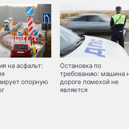
Остановка по
я на асфальт:
требованию: машина 
ия
дороге помехой не
зирует опорную
является
ог