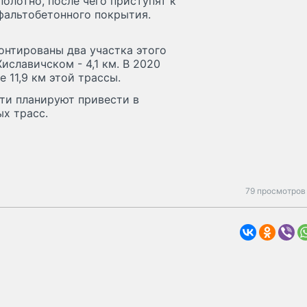
олотно, после чего приступят к
фальтобетонного покрытия.
онтированы два участка этого
иславичском - 4,1 км. В 2020
 11,9 км этой трассы.
ти планируют привести в
ых трасс.
79 просмотров 