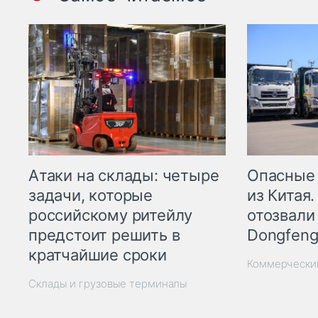
Опасные
Атаки на склады: четыре
из Китая.
задачи, которые
отозвали
российскому ритейлу
Dongfeng
предстоит решить в
кратчайшие сроки
Коммерчески
Склады и грузовые терминалы