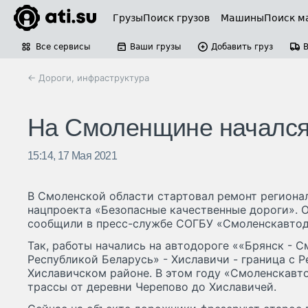
Грузы
Поиск грузов
Машины
Поиск м
Все сервисы
Ваши грузы
Добавить груз
← Дороги, инфраструктура
На Смоленщине начался 
15:14, 17 Мая 2021
В Смоленской области стартовал ремонт региона
нацпроекта «Безопасные качественные дороги». Об
сообщили в пресс-службе СОГБУ «Смоленскавтод
Так, работы начались на автодороге ««Брянск - С
Республикой Беларусь» - Хиславичи - граница с 
Хиславичском районе. В этом году «Смоленскавт
трассы от деревни Черепово до Хиславичей.