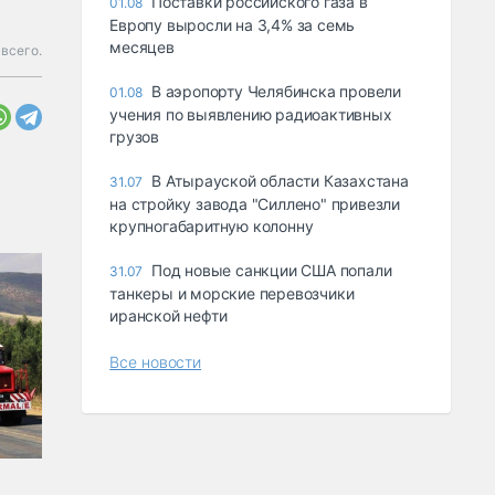
Поставки российского газа в
01.08
Европу выросли на 3,4% за семь
месяцев
всего.
В аэропорту Челябинска провели
01.08
учения по выявлению радиоактивных
грузов
В Атырауской области Казахстана
31.07
на стройку завода "Силлено" привезли
крупногабаритную колонну
Под новые санкции США попали
31.07
танкеры и морские перевозчики
иранской нефти
Все новости