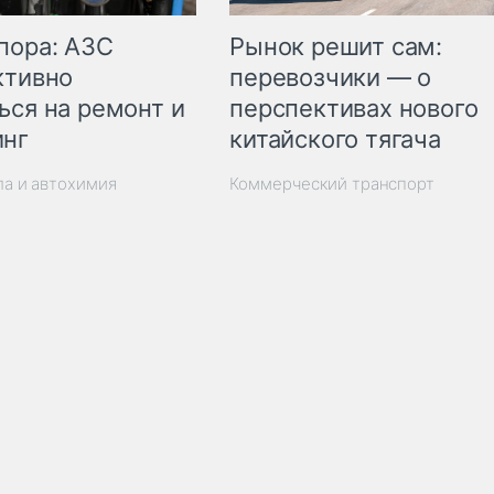
пора: АЗС
Рынок решит сам:
ктивно
перевозчики — о
ься на ремонт и
перспективах нового
инг
китайского тягача
ла и автохимия
Коммерческий транспорт