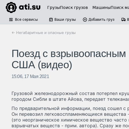
Грузы
Поиск грузов
Машины
Поиск м
Все сервисы
Ваши грузы
Добавить груз
← Негабаритные и опасные грузы
Поезд с взрывоопасным 
США (видео)
15:06, 17 Мая 2021
Грузовой железнодорожный состав потерпел кру
городом Сибли в штате Айова, передает телекана
По предварительной информации, поезд сошел с р
Он перевозил легковоспламеняющиеся вещества -
(это неорганическое химическое вещество часто
взрывчатых веществ - прим. автора). Сразу же п