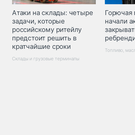
Горючая 
Атаки на склады: четыре
начали а
задачи, которые
закрыват
российскому ритейлу
ребренд
предстоит решить в
кратчайшие сроки
Топливо, мас
Склады и грузовые терминалы