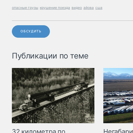
опасные грузы
крушение поезда
видео
айова
сша
ОБСУДИТЬ
Публикации по теме
32 километра по
Негабари