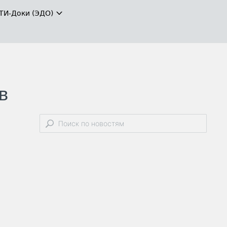
ТИ-Доки (ЭДО)
в