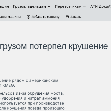
ашин
Грузовладельцам
Перевозчикам
АТИ-Доки
А
Ваши машины
Добавить машину
Заказы
грузом потерпел крушение 
шение рядом с американским
л KMEG.
ельсов из-за обрушения моста.
 удобрения и нитрат аммония
 используется при производстве
осле крушения поезда произошло