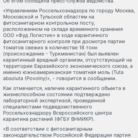
Об этом сообщила пресс-служба ведомства.
«Управлением Россельхознадзора по городу Москва,
Московской и Тульской областям на
фитосанитарном контрольном посту,
расположенном на складе временного хранения
ООО «Фуд Логистик» в ходе карантинного
фитосанитарного контроля при досмотре партии
томатов свежих в количестве 18 тонн
(происхождение - Туркменистан) был выявлен
карантинный вредный организм, отсутствующий на
территории Евразийского экономического союза, а
именно южноамериканская томатная моль (Tuta
absoluta (Povolny)», - говорится в сообщении.
Как отмечается, наличие карантинного объекта в
жизнеспособном состоянии подтверждено
лабораторной экспертизой, проведенной
специалистами подведомственного
Россельхознадзору Всероссийского центра
карантина растений (ФГБУ ВНИИКР).
«В соответствии с фитосанитарным
законодательством Российской Федерации партия