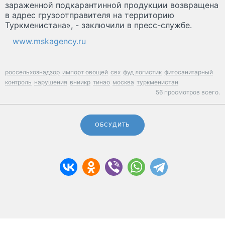
зараженной подкарантинной продукции возвращена
в адрес грузоотправителя на территорию
Туркменистана», - заключили в пресс-службе.
www.mskagency.ru
россельхознадзор
импорт овощей
свх
фуд логистик
фитосанитарный
контроль
нарушения
вниикр
тинао
москва
туркменистан
56 просмотров всего.
ОБСУДИТЬ