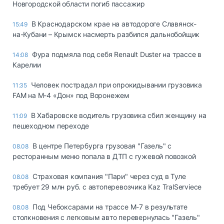
Новгородской области погиб пассажир
В Краснодарском крае на автодороге Славянск-
15:49
на-Кубани – Крымск насмерть разбился дальнобойщик
Фура подмяла под себя Renault Duster на трассе в
14:08
Карелии
Человек пострадал при опрокидывании грузовика
11:35
FAM на М-4 «Дон» под Воронежем
В Хабаровске водитель грузовика сбил женщину на
11:09
пешеходном переходе
В центре Петербурга грузовая "Газель" с
08.08
ресторанным меню попала в ДТП с гужевой повозкой
Страховая компания "Пари" через суд в Туле
08.08
требует 29 млн руб. с автоперевозчика Kaz TralServiece
Под Чебоксарами на трассе М-7 в результате
08.08
столкновения с легковым авто перевернулась "Газель"