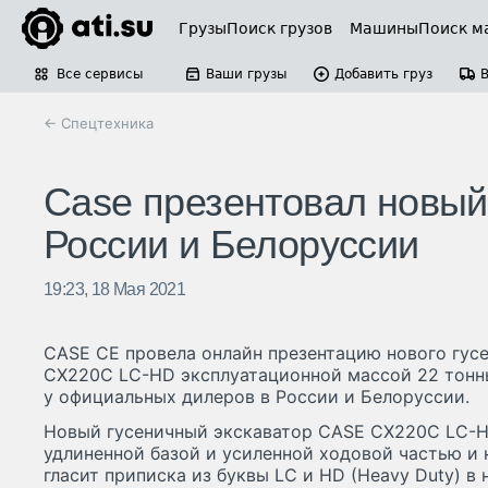
Грузы
Поиск грузов
Машины
Поиск м
Все сервисы
Ваши грузы
Добавить груз
← Спецтехника
Case презентовал новый
России и Белоруссии
19:23, 18 Мая 2021
CASE CE провела онлайн презентацию нового гус
СХ220С LC-HD эксплуатационной массой 22 тонн
у официальных дилеров в России и Белоруссии.
Новый гусеничный экскаватор CASE СХ220С LC-H
удлиненной базой и усиленной ходовой частью и 
гласит приписка из буквы LC и HD (Heavy Duty) в 