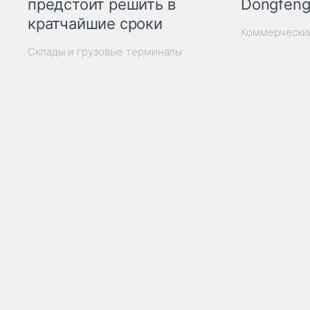
Dongfeng
предстоит решить в
кратчайшие сроки
Коммерчески
Склады и грузовые терминалы