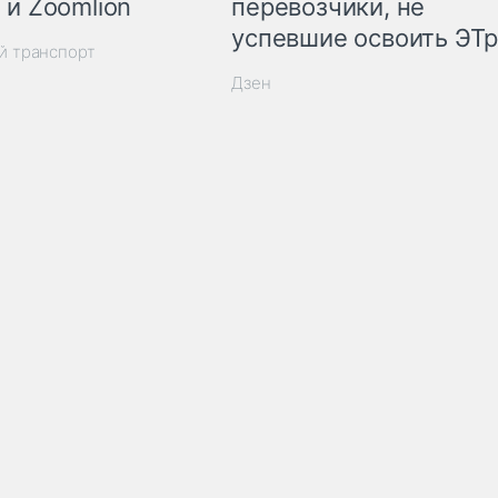
 и Zoomlion
перевозчики, не
успевшие освоить ЭТ
й транспорт
Дзен