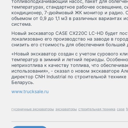
топливоподкачивающий насос, пакет для облегчен
температурах, стандартное рабочее освещение, с
кондиционер, 7-дюймовый ЖК монитор и радио. 
объемом от 0,9 до 1,1 м3 в различных вариантах 
система.
Новый экскаватор CASE СХ220С LC-HD будет пост
локализовано его производство на заводе в горо
снизить его стоимость для обеспечения большей 
«Новый экскаватор создан с учетом сурового кли
температур в зимний и летний периоды. Особенно
неприхотлива к качеству топлива, что обеспечива
использования», - сказал о новом экскаваторе Ал
директор CNH Industrial по строительной технике
Беларусь.
www.trucksale.ru
гусеничные экскаваторы
экскаваторы
строительная техника
case
f