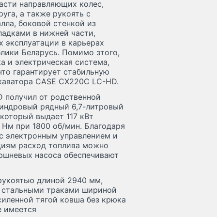
асти направляющих колес,
уга, а также рукоять с
лла, боковой стенкой из
ладками в нижней части,
х эксплуатации в карьерах
блики Беларусь. Помимо этого,
ка и электрическая система,
что гарантирует стабильную
скаватора CASE СХ220С LC-HD.
D получил от родственной
линдровый рядный 6,7-литровый
 который выдает 117 кВт
Нм при 1800 об/мин. Благодаря
с электронным управлением и
циям расход топлива можно
оршневых насоса обеспечивают
рукоятью длиной 2940 мм,
, стальными траками шириной
силенной тягой ковша без крюка
е имеется