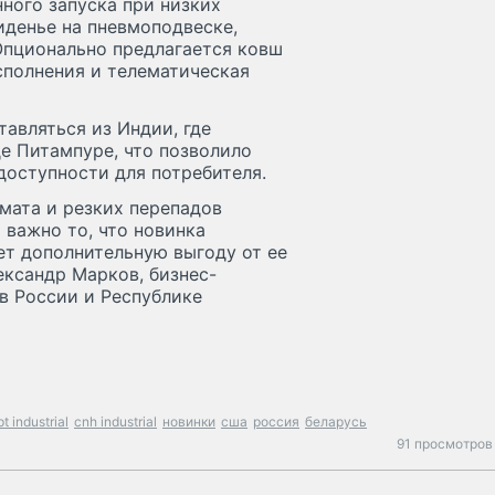
ного запуска при низких
иденье на пневмоподвеске,
Опционально предлагается ковш
исполнения и телематическая
авляться из Индии, где
де Питампуре, что позволило
доступности для потребителя.
мата и резких перепадов
 важно то, что новинка
ет дополнительную выгоду от ее
ександр Марков, бизнес-
 в России и Республике
pt industrial
cnh industrial
новинки
сша
россия
беларусь
91 просмотров