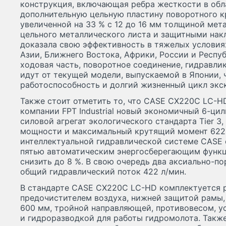
конструкция, включающая ребра жесткости в обл
дополнительную цельную пластину поворотного кр
увеличенной на 33 % с 12 до 16 мм толщиной мета
цельного металлического листа и защитными нак
доказала свою эффективность в тяжелых условия
Азии, Ближнего Востока, Африки, России и Респу
ходовая часть, поворотное соединение, гидравли
идут от текущей модели, выпускаемой в Японии, 
работоспособность и долгий жизненный цикл эк
Также стоит отметить то, что CASE СХ220С LC-H
компании FPT Industrial новый экономичный 6-ци
силовой агрегат экологического стандарта Tier 3,
мощности и максимальный крутящий момент 622 
интеллектуальной гидравлической системе CASE 
пятью автоматическим энергосберегающим функ
снизить до 8 %. В свою очередь два аксиально-п
общий гидравлический поток 422 л/мин.
В стандарте CASE CX220C LC-HD комплектуется 
предочистителем воздуха, нижней защитой рамы
600 мм, тройной направляющей, противовесом, у
и гидроразводкой для работы гидромолота. Такж