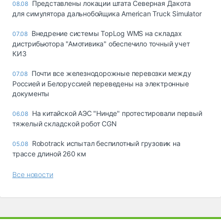
Представлены локации штата Северная Дакота
08.08
для симулятора дальнобойщика American Truck Simulator
Внедрение системы TopLog WMS на складах
07.08
дистрибьютора "Амотивика" обеспечило точный учет
КИЗ
Почти все железнодорожные перевозки между
07.08
Россией и Белоруссией переведены на электронные
документы
На китайской АЭС "Нинде" протестировали первый
06.08
тяжелый складской робот CGN
Robotrack испытал беспилотный грузовик на
05.08
трассе длиной 260 км
Все новости