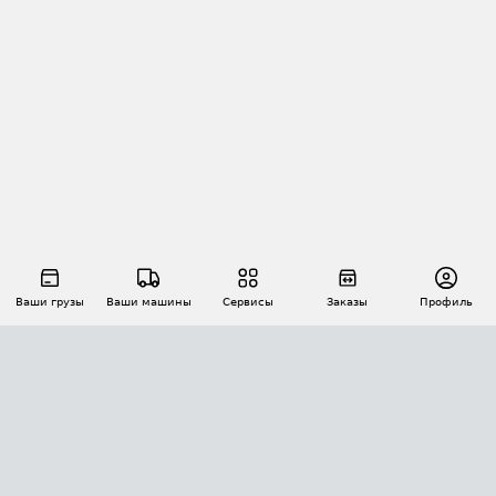
Ваши грузы
Ваши машины
Сервисы
Заказы
Профиль
АВТОМАТИЗАЦИЯ ПЕРЕВОЗОК
Площадки
Заказы
Торги
Тендеры
АТИ-Доки
GPS-мониторинг
АТИ Мессенджер
Цепочки грузов