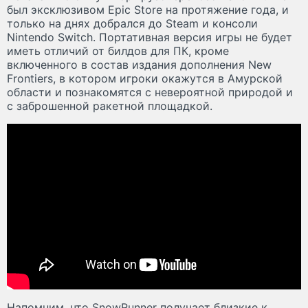
был эксклюзивом Epic Store на протяжение года, и
только на днях добрался до Steam и консоли
Nintendo Switch. Портативная версия игры не будет
иметь отличий от билдов для ПК, кроме
включенного в состав издания дополнения New
Frontiers, в котором игроки окажутся в Амурской
области и познакомятся с невероятной природой и
с заброшенной ракетной площадкой.
Напомним, что SnowRunner получает близкие к