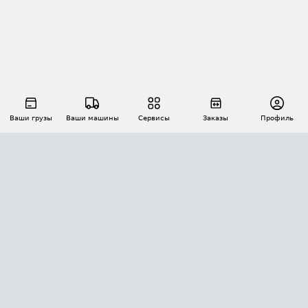
Ваши грузы
Ваши машины
Сервисы
Заказы
Профиль
АВТОМАТИЗАЦИЯ ПЕРЕВОЗОК
Площадки
Заказы
Торги
Тендеры
АТИ-Доки
GPS-мониторинг
АТИ Мессенджер
Цепочки грузов
API ATI.SU
ПОЛЕЗНОЕ
Расчет расстояний