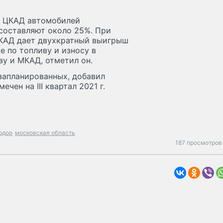
я ЦКАД автомобилей
 составляют около 25%. При
ЦКАД дает двухкратный выигрыш
е по топливу и износу в
у и МКАД, отметил он.
запланированных, добавил
чен на III квартал 2021 г.
одор
московская область
187 просмотров 