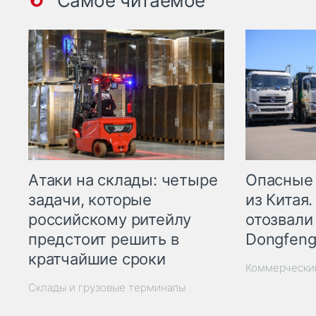
Самое читаемое
Опасные
Атаки на склады: четыре
из Китая.
задачи, которые
отозвали
российскому ритейлу
Dongfeng
предстоит решить в
кратчайшие сроки
Коммерчески
Склады и грузовые терминалы