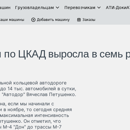
ашин
Грузовладельцам
Перевозчикам
АТИ-Доки
А
Ваши машины
Добавить машину
Заказы
 по ЦКАД выросла в семь 
льной кольцевой автодороге
до 14 тыс. автомобилей в сутки,
и "Автодор" Вячеслав Петушенко.
на, если мы начинали с
 в ноябре, то сегодня средняя
я максимальная интенсивность
етушенко. Он отметил, что
 М-4 "Дон" до трассы М-7