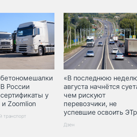
 бетономешалки
«В последнюю недел
 В России
августа начнётся суета
 сертификаты у
чем рискуют
 и Zoomlion
перевозчики, не
успевшие освоить ЭТ
й транспорт
Дзен