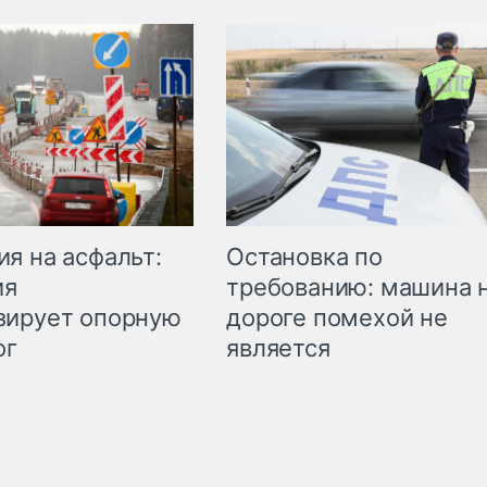
Остановка по
я на асфальт:
требованию: машина 
ия
дороге помехой не
зирует опорную
является
ог