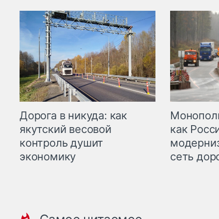
Дорога в никуда: как
Монополи
якутский весовой
как Росс
контроль душит
модерни
экономику
сеть дор