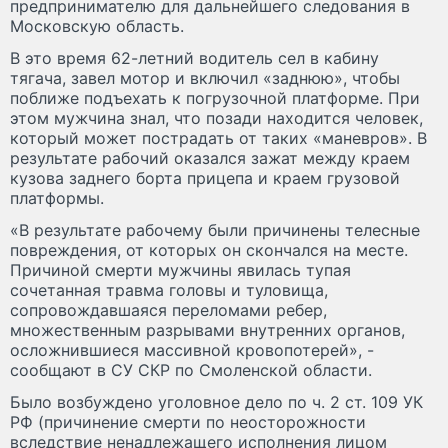
предпринимателю для дальнейшего следования в
Московскую область.
В это время 62-летний водитель сел в кабину
тягача, завел мотор и включил «заднюю», чтобы
поближе подъехать к погрузочной платформе. При
этом мужчина знал, что позади находится человек,
который может пострадать от таких «маневров». В
результате рабочий оказался зажат между краем
кузова заднего борта прицепа и краем грузовой
платформы.
«В результате рабочему были причинены телесные
повреждения, от которых он скончался на месте.
Причиной смерти мужчины явилась тупая
сочетанная травма головы и туловища,
сопровождавшаяся переломами ребер,
множественным разрывами внутренних органов,
осложнившиеся массивной кровопотерей», -
сообщают в СУ СКР по Смоленской области.
Было возбуждено уголовное дело по ч. 2 ст. 109 УК
РФ (причинение смерти по неосторожности
вследствие ненадлежащего исполнения лицом