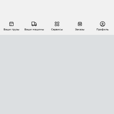
Ваши грузы
Ваши машины
Сервисы
Заказы
Профиль
АВТОМАТИЗАЦИЯ ПЕРЕВОЗОК
Площадки
Заказы
Торги
Тендеры
АТИ-Доки
GPS-мониторинг
АТИ Мессенджер
Цепочки грузов
API ATI.SU
ПОЛЕЗНОЕ
Расчет расстояний
БЕЗОПАСНОСТЬ
Академия ATI.SU
ATI.SU о безопасности
Звезды ATI.SU на вашем сайте
КОНТАКТЫ И ТАРИФЫ