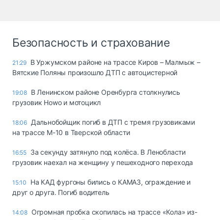
Безопасность и страхование
В Уржумском районе на трассе Киров – Малмыж –
21:29
Вятские Поляны произошло ДТП с автоцистерной
В Ленинском районе Оренбурга столкнулись
19:08
грузовик Howo и мотоцикл
Дальнобойщик погиб в ДТП с тремя грузовиками
18:06
на трассе М-10 в Тверской области
За секунду затянуло под колёса. В Ленобласти
16:55
грузовик наехал на женщину у пешеходного перехода
На КАД фургоны бились о КАМАЗ, ограждение и
15:10
друг о друга. Погиб водитель
Огромная пробка скопилась на трассе «Кола» из-
14:08