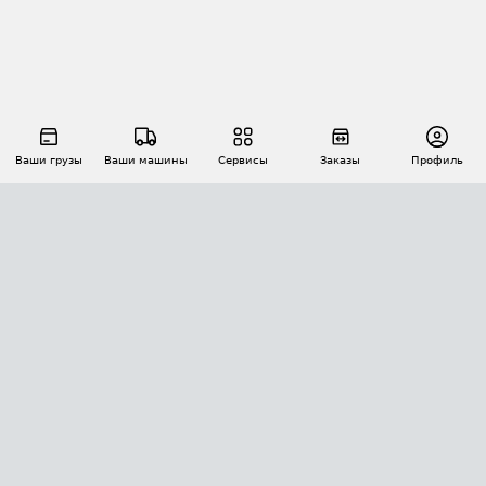
Ваши грузы
Ваши машины
Сервисы
Заказы
Профиль
АВТОМАТИЗАЦИЯ ПЕРЕВОЗОК
Площадки
Заказы
Торги
Тендеры
АТИ-Доки
GPS-мониторинг
АТИ Мессенджер
Цепочки грузов
API ATI.SU
ПОЛЕЗНОЕ
Расчет расстояний
БЕЗОПАСНОСТЬ
Академия ATI.SU