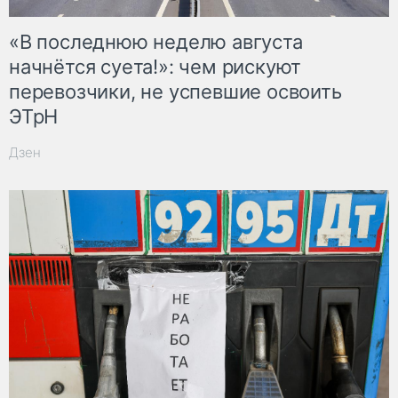
«В последнюю неделю августа
начнётся суета!»: чем рискуют
перевозчики, не успевшие освоить
ЭТрН
Дзен