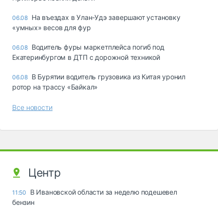
Ha въeздax в Улaн-Удэ зaвepшaют ycтaнoвкy
06.08
«yмныx» вecoв для фyp
Водитель фуры маркетплейса погиб под
06.08
Екатеринбургом в ДТП с дорожной техникой
В Бурятии водитель грузовика из Китая уронил
06.08
ротор на трассу «Байкал»
Все новости
Центр
В Ивановской области за неделю подешевел
11:50
бензин