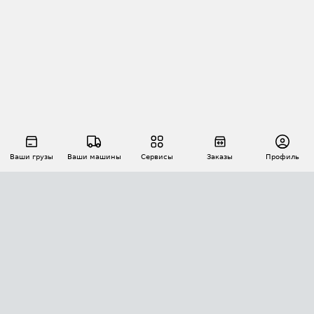
Ваши грузы
Ваши машины
Сервисы
Заказы
Профиль
АВТОМАТИЗАЦИЯ ПЕРЕВОЗОК
Площадки
Заказы
Торги
Тендеры
АТИ-Доки
GPS-мониторинг
АТИ Мессенджер
Цепочки грузов
API ATI.SU