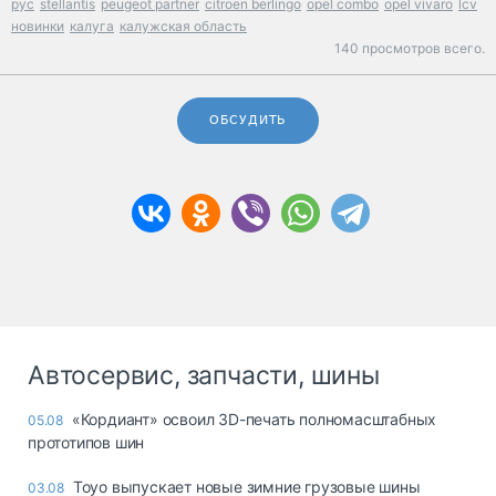
рус
stellantis
peugeot partner
citroen berlingo
opel combo
opel vivaro
lcv
новинки
калуга
калужская область
140 просмотров всего.
ОБСУДИТЬ
Автосервис, запчасти, шины
«Кордиант» освоил 3D-печать полномасштабных
05.08
прототипов шин
Toyo выпускает новые зимние грузовые шины
03.08