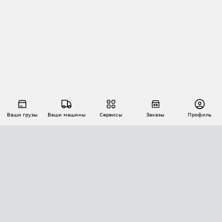
Ваши грузы
Ваши машины
Сервисы
Заказы
Профиль
АВТОМАТИЗАЦИЯ ПЕРЕВОЗОК
Площадки
Заказы
Торги
Тендеры
АТИ-Доки
GPS-мониторинг
АТИ Мессенджер
Цепочки грузов
API ATI.SU