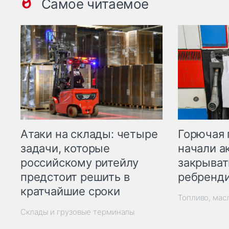
Самое читаемое
Горючая 
Атаки на склады: четыре
начали а
задачи, которые
закрыват
российскому ритейлу
ребренд
предстоит решить в
кратчайшие сроки
Топливо, мас
Склады и грузовые терминалы