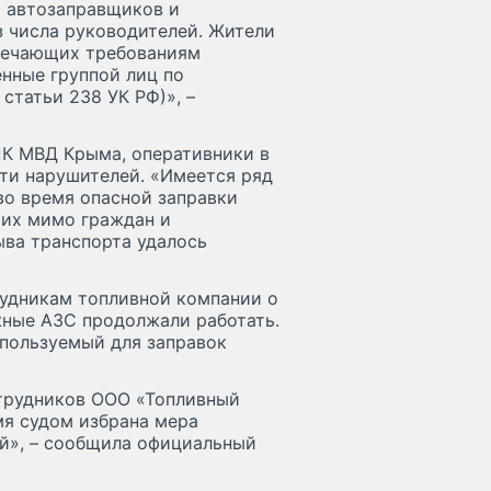
х автозаправщиков и
 числа руководителей. Жители
твечающих требованиям
нные группой лиц по
статьи 238 УК РФ)», –
ПК МВД Крыма, оперативники в
сти нарушителей. «Имеется ряд
во время опасной заправки
ших мимо граждан и
ыва транспорта удалось
рудникам топливной компании о
жные АЗС продолжали работать.
спользуемый для заправок
трудников ООО «Топливный
мя судом избрана мера
ий», – сообщила официальный