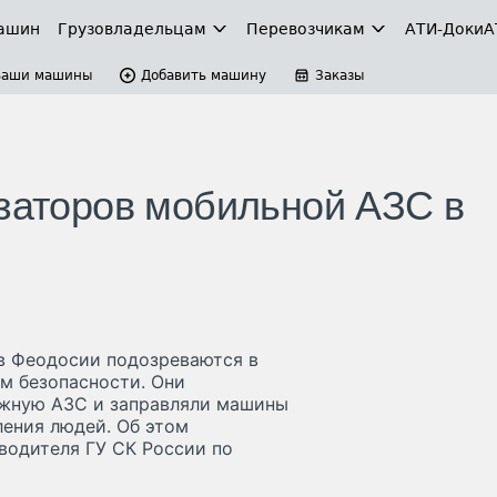
ашин
Грузовладельцам
Перевозчикам
АТИ-Доки
А
Ваши машины
Добавить машину
Заказы
изаторов мобильной АЗС в
в Феодосии подозреваются в
м безопасности. Они
ижную АЗС и заправляли машины
ления людей. Об этом
одителя ГУ СК России по