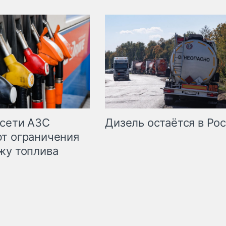
сети АЗС
Дизель остаётся в Ро
т ограничения
жу топлива