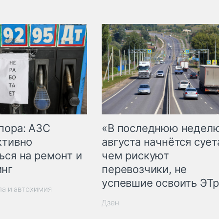
пора: АЗС
«В последнюю недел
ктивно
августа начнётся суета
ься на ремонт и
чем рискуют
инг
перевозчики, не
успевшие освоить ЭТ
ла и автохимия
Дзен