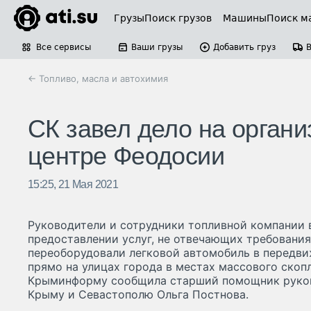
Грузы
Поиск грузов
Машины
Поиск м
Все сервисы
Ваши грузы
Добавить груз
← Топливо, масла и автохимия
СК завел дело на орган
центре Феодосии
15:25, 21 Мая 2021
Руководители и сотрудники топливной компании 
предоставлении услуг, не отвечающих требования
переоборудовали легковой автомобиль в передв
прямо на улицах города в местах массового скоп
Крыминформу сообщила старший помощник руков
Крыму и Севастополю Ольга Постнова.