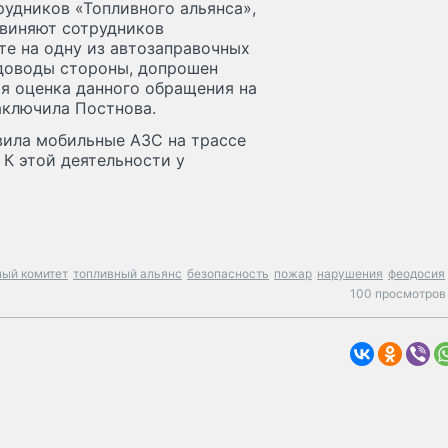
удников «Топливного альянса»,
бвиняют сотрудников
те на одну из автозаправочных
 доводы стороны, допрошен
ая оценка данного обращения на
аключила Постнова.
вила мобильные АЗС на трассе
 К этой деятельности у
ный комитет
топливный альянс
безопасность
пожар
нарушения
феодосия
100 просмотров 