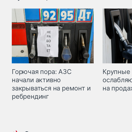
Горючая пора: АЗС
Крупные 
начали активно
ослабляю
закрываться на ремонт и
на прода
ребрендинг