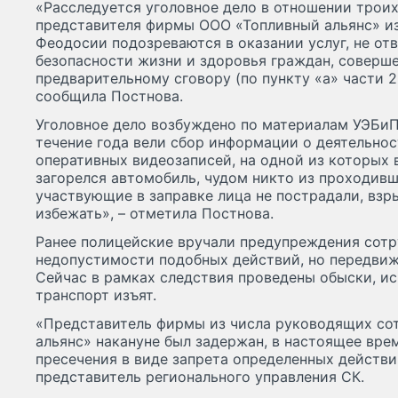
«Расследуется уголовное дело в отношении трои
представителя фирмы ООО «Топливный альянс» из
Феодосии подозреваются в оказании услуг, не о
безопасности жизни и здоровья граждан, соверше
предварительному сговору (по пункту «а» части 2 
сообщила Постнова.
Уголовное дело возбуждено по материалам УЭБи
течение года вели сбор информации о деятельно
оперативных видеозаписей, на одной из которых 
загорелся автомобиль, чудом никто из проходив
участвующие в заправке лица не пострадали, взр
избежать», – отметила Постнова.
Ранее полицейские вручали предупреждения сот
недопустимости подобных действий, но передви
Сейчас в рамках следствия проведены обыски, и
транспорт изъят.
«Представитель фирмы из числа руководящих со
альянс» накануне был задержан, в настоящее вре
пресечения в виде запрета определенных действ
представитель регионального управления СК.