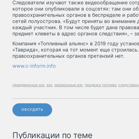
Следователи изучают также видеообращение сотр
которое они опубликовали в соцсетях: там они о
правоохранительных органов в беспределе и рабо
сетей полуострова. «Будут приняты во внимание
каждый участник. В том числе будет дана правов
предмет клеветы в адрес органов следствия», – з
Компания «Топливный альянс» в 2019 году устано
«Таврида», которая на тот момент еще строилась.
правоохранительных органов претензий нет.
www.c-inform.info
передвижные азс
азс
незаконные азс
продажа топлива
следствен
ОБСУДИТЬ
Публикации по теме