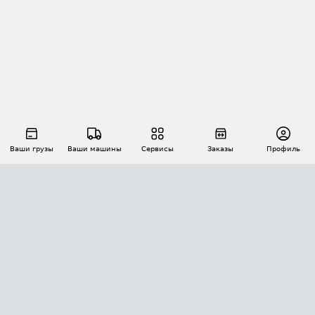
Ваши грузы
Ваши машины
Сервисы
Заказы
Профиль
АВТОМАТИЗАЦИЯ ПЕРЕВОЗОК
Площадки
Заказы
Торги
Тендеры
АТИ-Доки
GPS-мониторинг
АТИ Мессенджер
Цепочки грузов
API ATI.SU
ПОЛЕЗНОЕ