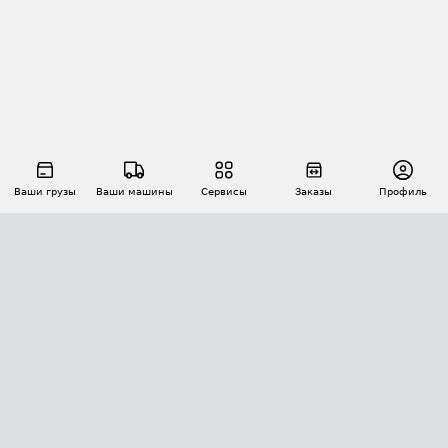
Ваши грузы
Ваши машины
Сервисы
Заказы
Профиль
АВТОМАТИЗАЦИЯ ПЕРЕВОЗОК
Площадки
Заказы
Торги
Тендеры
АТИ-Доки
GPS-мониторинг
АТИ Мессенджер
Цепочки грузов
API ATI.SU
ПОЛЕЗНОЕ