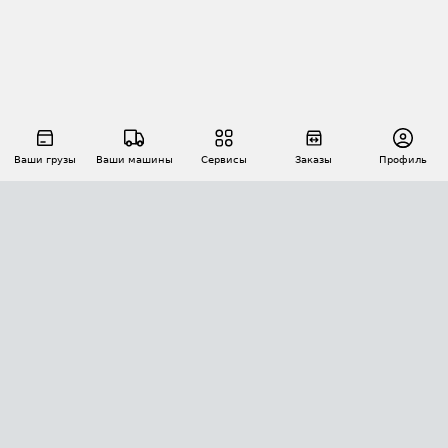
Ваши грузы
Ваши машины
Сервисы
Заказы
Профиль
АВТОМАТИЗАЦИЯ ПЕРЕВОЗОК
Площадки
Заказы
Торги
Тендеры
АТИ-Доки
GPS-мониторинг
АТИ Мессенджер
Цепочки грузов
API ATI.SU
ПОЛЕЗНОЕ
Расчет расстояний
БЕЗОПАСНОСТЬ