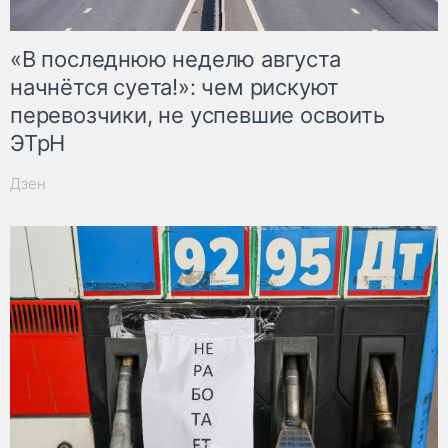
«В последнюю неделю августа
начнётся суета!»: чем рискуют
перевозчики, не успевшие освоить
ЭТрН
Дзен