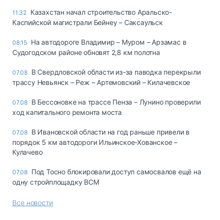
Казахстан начал строительство Аральско-
11:32
Каспийской магистрали Бейнеу – Саксаульск
На автодороге Владимир – Муром – Арзамас в
08:15
Судогодском районе обновят 2,8 км полотна
В Свердловской области из-за паводка перекрыли
07.08
трассу Невьянск – Реж – Артемовский – Килачевское
В Бессоновке на трассе Пенза – Лунино проверили
07.08
ход капитального ремонта моста
В Ивановской области на год раньше привели в
07.08
порядок 5 км автодороги Ильинское-Хованское –
Кулачево
Под Тосно блокировали доступ самосвалов ещё на
07.08
одну стройплощадку ВСМ
Все новости