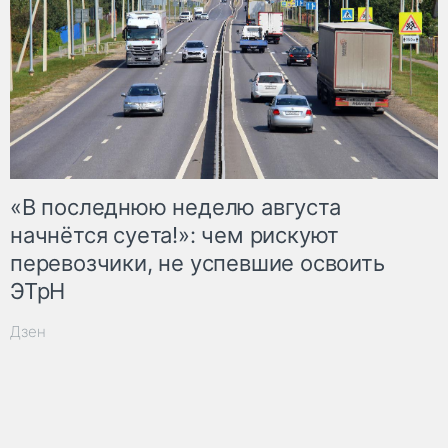
«В последнюю неделю августа
начнётся суета!»: чем рискуют
перевозчики, не успевшие освоить
ЭТрН
Дзен