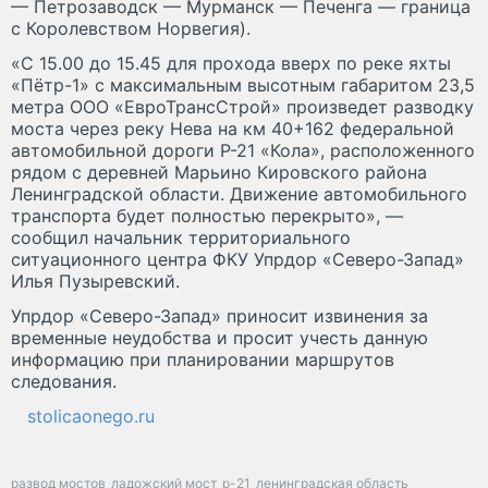
— Петрозаводск — Мурманск — Печенга — граница
с Королевством Норвегия).
«С 15.00 до 15.45 для прохода вверх по реке яхты
«Пётр-1» с максимальным высотным габаритом 23,5
метра ООО «ЕвроТрансСтрой» произведет разводку
моста через реку Нева на км 40+162 федеральной
автомобильной дороги Р-21 «Кола», расположенного
рядом с деревней Марьино Кировского района
Ленинградской области. Движение автомобильного
транспорта будет полностью перекрыто», —
сообщил начальник территориального
ситуационного центра ФКУ Упрдор «Северо-Запад»
Илья Пузыревский.
Упрдор «Северо-Запад» приносит извинения за
временные неудобства и просит учесть данную
информацию при планировании маршрутов
следования.
stolicaonego.ru
развод мостов
ладожский мост
р-21
ленинградская область