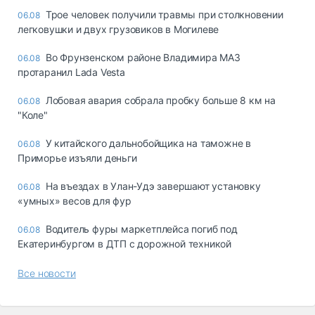
Трое человек получили травмы при столкновении
06.08
легковушки и двух грузовиков в Могилеве
Во Фрунзенском районе Владимира МАЗ
06.08
протаранил Lada Vesta
Лобовая авария собрала пробку больше 8 км на
06.08
"Коле"
У китайского дальнобойщика на таможне в
06.08
Приморье изъяли деньги
Ha въeздax в Улaн-Удэ зaвepшaют ycтaнoвкy
06.08
«yмныx» вecoв для фyp
Водитель фуры маркетплейса погиб под
06.08
Екатеринбургом в ДТП с дорожной техникой
Все новости