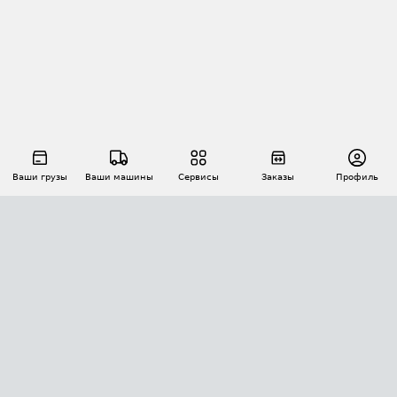
Ваши грузы
Ваши машины
Сервисы
Заказы
Профиль
АВТОМАТИЗАЦИЯ ПЕРЕВОЗОК
Площадки
Заказы
Торги
Тендеры
АТИ-Доки
GPS-мониторинг
АТИ Мессенджер
Цепочки грузов
API ATI.SU
ПОЛЕЗНОЕ