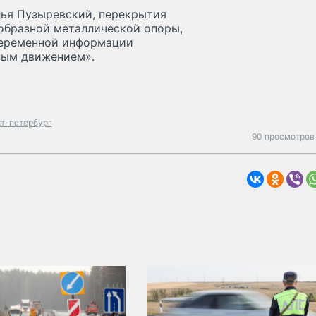
лья Пузыревский, перекрытия
-образной металлической опоры,
переменной информации
ным движением».
кт-петербург
90 просмотров 