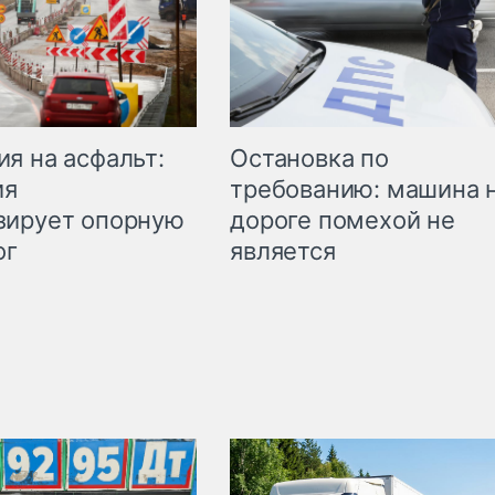
Остановка по
я на асфальт:
требованию: машина 
ия
дороге помехой не
зирует опорную
является
ог