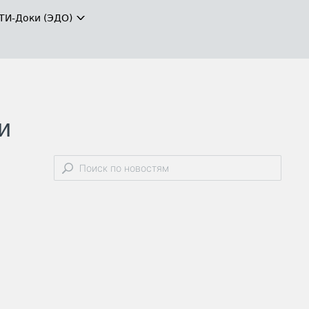
ТИ-Доки (ЭДО)
и