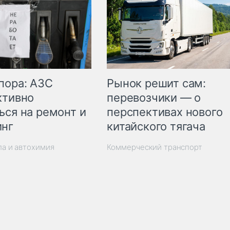
пора: АЗС
Рынок решит сам:
ктивно
перевозчики — о
ься на ремонт и
перспективах нового
инг
китайского тягача
ла и автохимия
Коммерческий транспорт