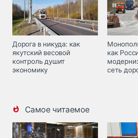
Дорога в никуда: как
Монополи
якутский весовой
как Росс
контроль душит
модерни
экономику
сеть дор
Самое читаемое