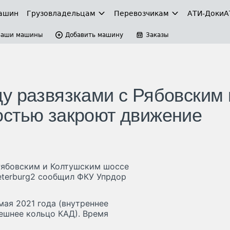
ашин
Грузовладельцам
Перевозчикам
АТИ-Доки
А
Ваши машины
Добавить машину
Заказы
у развязками с Рябовским 
остью закроют движение
 Рябовским и Колтушским шоссе
eterburg2 сообщил ФКУ Упрдор
мая 2021 года (внутреннее
нешнее кольцо КАД). Время