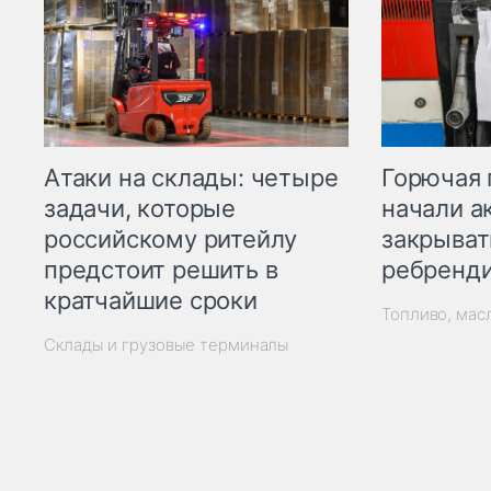
Горючая 
Атаки на склады: четыре
начали а
задачи, которые
закрыват
российскому ритейлу
ребренд
предстоит решить в
кратчайшие сроки
Топливо, мас
Склады и грузовые терминалы