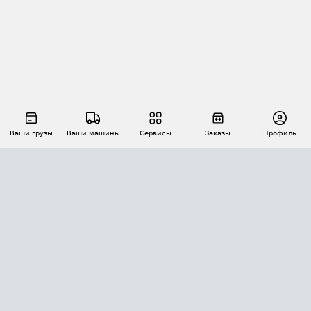
Ваши грузы
Ваши машины
Сервисы
Заказы
Профиль
АВТОМАТИЗАЦИЯ ПЕРЕВОЗОК
Площадки
Заказы
Торги
Тендеры
АТИ-Доки
GPS-мониторинг
АТИ Мессенджер
Цепочки грузов
API ATI.SU
ПОЛЕЗНОЕ