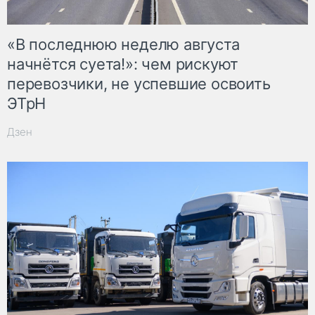
«В последнюю неделю августа
начнётся суета!»: чем рискуют
перевозчики, не успевшие освоить
ЭТрН
Дзен