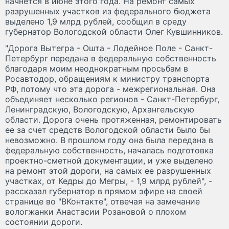
начнется в июне этого года. На ремонт самых
разрушенных участков из федерального бюджета
выделено 1,9 млрд рублей, сообщил в среду
губернатор Вологодской области Олег Кувшинников.
"Дорога Вытегра - Ошта - Лодейное Поле - Санкт-
Петербург передана в федеральную собственность
благодаря моим неоднократным просьбам в
Росавтодор, обращениям к министру транспорта
РФ, потому что эта дорога - межрегиональная. Она
объединяет несколько регионов - Санкт-Петербург,
Ленинградскую, Вологодскую, Архангельскую
области. Дорога очень протяженная, ремонтировать
ее за счет средств Вологодской области было бы
невозможно. В прошлом году она была передана в
федеральную собственность, началась подготовка
проектно-сметной документации, и уже выделено
на ремонт этой дороги, на самых ее разрушенных
участках, от Кедры до Мегры, - 1,9 млрд рублей", -
рассказал губернатор в прямом эфире на своей
странице во "ВКонтакте", отвечая на замечание
вологжанки Анастасии Розановой о плохом
состоянии дороги.