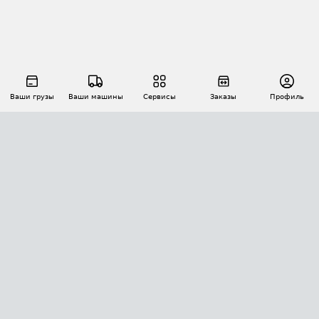
Ваши грузы
Ваши машины
Сервисы
Заказы
Профиль
АВТОМАТИЗАЦИЯ ПЕРЕВОЗОК
Площадки
Заказы
Торги
Тендеры
АТИ-Доки
GPS-мониторинг
АТИ Мессенджер
Цепочки грузов
API ATI.SU
ПОЛЕЗНОЕ
Расчет расстояний
БЕЗОПАСНОСТЬ
Академия ATI.SU