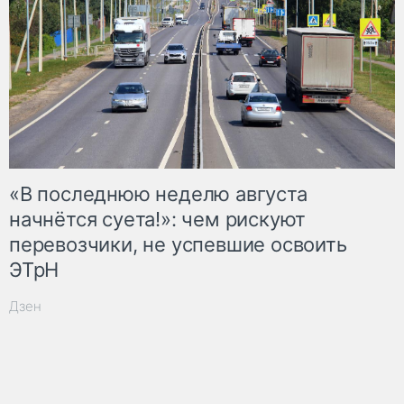
«В последнюю неделю августа
начнётся суета!»: чем рискуют
перевозчики, не успевшие освоить
ЭТрН
Дзен