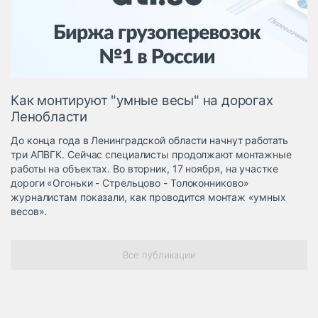
Логистика, грузы
Негабаритные и
опасные грузы
Безопасность и
страхование
Как монтируют "умные весы" на дорогах
Таможня и ВЭД
Ленобласти
Склады и
До конца года в Ленинградской области начнут работать
грузовые
три АПВГК. Сейчас специалисты продолжают монтажные
терминалы
работы на объектах. Во вторник, 17 ноября, на участке
Коммерческий
дороги «Огоньки - Стрельцово - Толоконниково»
транспорт
журналистам показали, как проводится монтаж «умных
весов».
Спецтехника
Автосервис,
Все публикации
запчасти, шины
Топливо, масла и
Дзен
автохимия