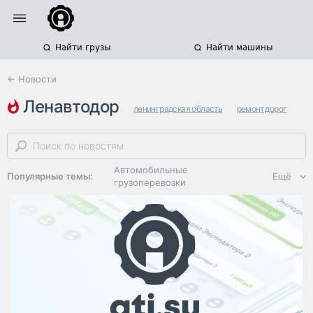
Найти грузы
Найти машины
← Новости
ленавтодор
ленинградская область
ремонт дорог
региональные автодороги
Автомобильные
Популярные темы:
Ещё
грузоперевозки
Региональная
логистика
ЭДО, ИТ в
логистике
Дороги,
инфраструктура