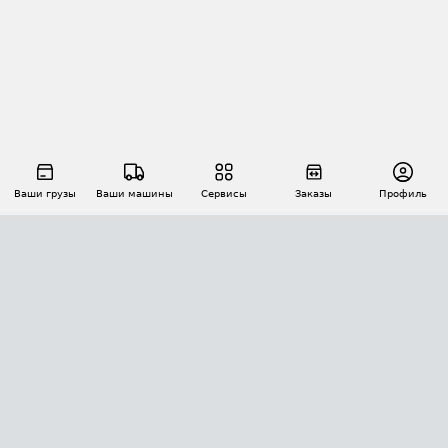
Ваши грузы
Ваши машины
Сервисы
Заказы
Профиль
АВТОМАТИЗАЦИЯ ПЕРЕВОЗОК
Площадки
Заказы
Торги
Тендеры
АТИ-Доки
GPS-мониторинг
АТИ Мессенджер
Цепочки грузов
API ATI.SU
ПОЛЕЗНОЕ