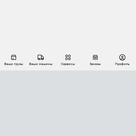
Ваши грузы
Ваши машины
Сервисы
Заказы
Профиль
АВТОМАТИЗАЦИЯ ПЕРЕВОЗОК
Площадки
Заказы
Торги
Тендеры
АТИ-Доки
GPS-мониторинг
АТИ Мессенджер
Цепочки грузов
API ATI.SU
ПОЛЕЗНОЕ