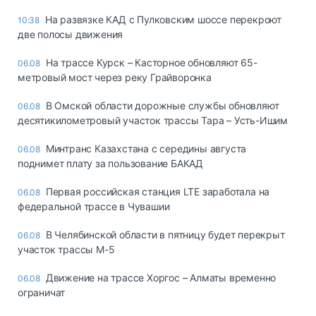
На развязке КАД с Пулковским шоссе перекроют
10:38
две полосы движения
На трассе Курск – Касторное обновляют 65-
06.08
метровый мост через реку Грайворонка
В Омской области дорожные службы обновляют
06.08
десятикилометровый участок трассы Тара – Усть-Ишим
Минтранс Казахстана с середины августа
06.08
поднимет плату за пользование БАКАД
Первая российская станция LTE заработала на
06.08
федеральной трассе в Чувашии
В Челябинской области в пятницу будет перекрыт
06.08
участок трассы М-5
Движение на трассе Хоргос – Алматы временно
06.08
ограничат