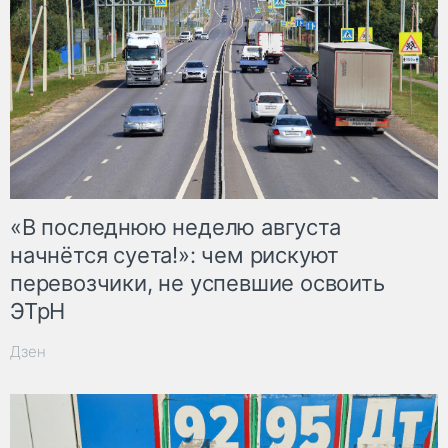
«В последнюю неделю августа
начнётся суета!»: чем рискуют
перевозчики, не успевшие освоить
ЭТрН
Дзен