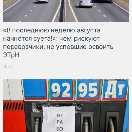
«В последнюю неделю августа
начнётся суета!»: чем рискуют
перевозчики, не успевшие освоить
ЭТрН
Дзен