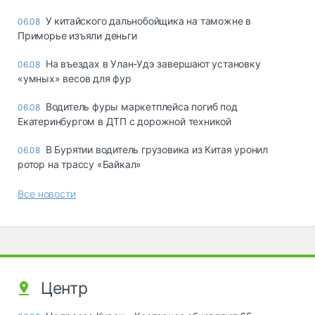
У китайского дальнобойщика на таможне в
06.08
Приморье изъяли деньги
Ha въeздax в Улaн-Удэ зaвepшaют ycтaнoвкy
06.08
«yмныx» вecoв для фyp
Водитель фуры маркетплейса погиб под
06.08
Екатеринбургом в ДТП с дорожной техникой
В Бурятии водитель грузовика из Китая уронил
06.08
ротор на трассу «Байкал»
Все новости
Центр