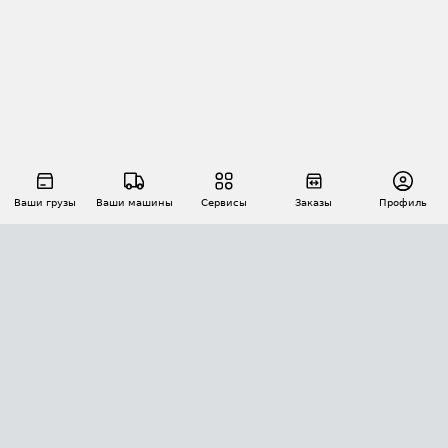
Ваши грузы
Ваши машины
Сервисы
Заказы
Профиль
АВТОМАТИЗАЦИЯ ПЕРЕВОЗОК
Площадки
Заказы
Торги
Тендеры
АТИ-Доки
GPS-мониторинг
АТИ Мессенджер
Цепочки грузов
API ATI.SU
ПОЛЕЗНОЕ