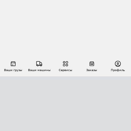
Ваши грузы
Ваши машины
Сервисы
Заказы
Профиль
АВТОМАТИЗАЦИЯ ПЕРЕВОЗОК
Площадки
Заказы
Торги
Тендеры
АТИ-Доки
GPS-мониторинг
АТИ Мессенджер
Цепочки грузов
API ATI.SU