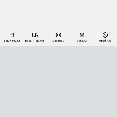
Ваши грузы
Ваши машины
Сервисы
Заказы
Профиль
АВТОМАТИЗАЦИЯ ПЕРЕВОЗОК
Площадки
Заказы
Торги
Тендеры
АТИ-Доки
GPS-мониторинг
АТИ Мессенджер
Цепочки грузов
API ATI.SU
ПОЛЕЗНОЕ
Расчет расстояний
БЕЗОПАСНОСТЬ