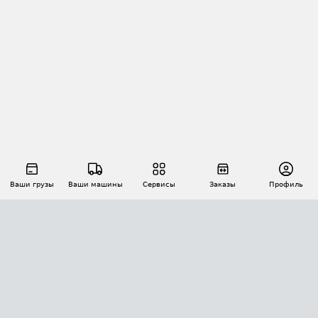
Ваши грузы
Ваши машины
Сервисы
Заказы
Профиль
АВТОМАТИЗАЦИЯ ПЕРЕВОЗОК
Площадки
Заказы
Торги
Тендеры
АТИ-Доки
GPS-мониторинг
АТИ Мессенджер
Цепочки грузов
API ATI.SU