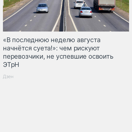
«В последнюю неделю августа
начнётся суета!»: чем рискуют
перевозчики, не успевшие освоить
ЭТрН
Дзен