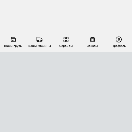
Ваши грузы
Ваши машины
Сервисы
Заказы
Профиль
АВТОМАТИЗАЦИЯ ПЕРЕВОЗОК
Площадки
Заказы
Торги
Тендеры
АТИ-Доки
GPS-мониторинг
АТИ Мессенджер
Цепочки грузов
API ATI.SU
ПОЛЕЗНОЕ
Расчет расстояний
БЕЗОПАСНОСТЬ