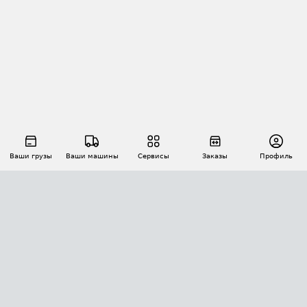
Ваши грузы
Ваши машины
Сервисы
Заказы
Профиль
АВТОМАТИЗАЦИЯ ПЕРЕВОЗОК
Площадки
Заказы
Торги
Тендеры
АТИ-Доки
GPS-мониторинг
АТИ Мессенджер
Цепочки грузов
API ATI.SU